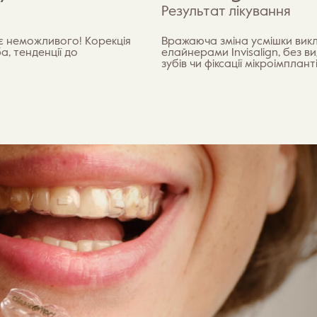
Результат лікування
ає неможливого! Корекція
Вражаюча зміна усмішки вик
а, тенденції до
елайнерами Invisalign, без в
зубів чи фіксації мікроімпланті