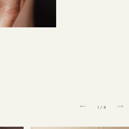
1
/
4