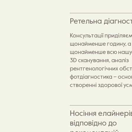
Ретельна діагнос
Консультації приділяє
щонайменше годину, а
щонайменше всю нашу 
3D сканування, аналіз
рентгенологічних обс
фотдіагностика – осно
створенні здорової усм
Носіння елайнері
відповідно до