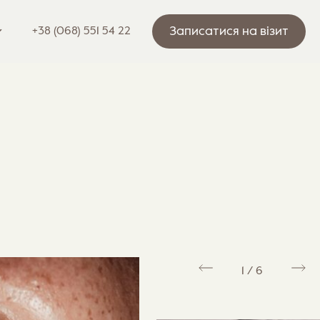
Записатися на візит
+38 (068) 551 54 22
1
/
6