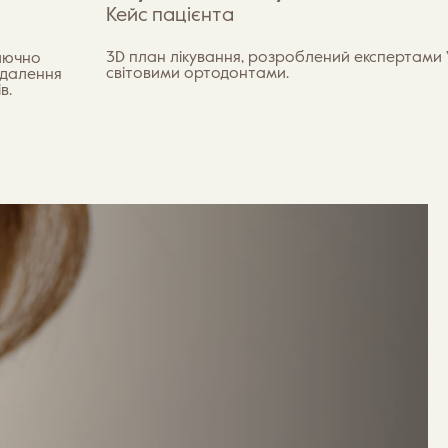
Кейс пацієнта
3D план лікування, розроблений експертами 
лючно
світовими ортодонтами.
идалення
в.