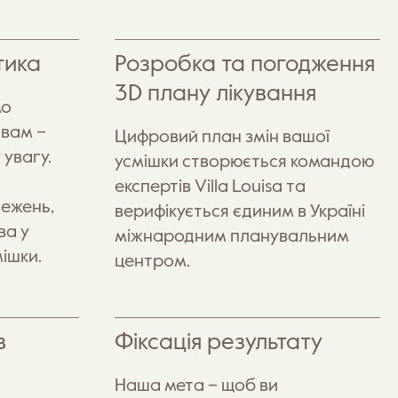
тика
Розробка та погодження
3D плану лікування
мо
 вам –
Цифровий план змін вашої
увагу.
усмішки створюється командою
експертів Villa Louisa та
тежень,
верифікується єдиним в Україні
ва у
міжнародним планувальним
ішки.
центром.
в
Фіксація результату
Наша мета – щоб ви