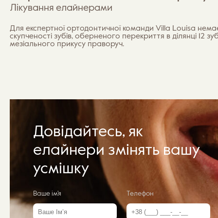
Лікування елайнерами
Для експертної ортодонтичної команди Villa Louisa нем
скупченості зубів, оберненого перекриття в ділянці 12 зуб
мезіального прикусу праворуч.
Довідайтесь, як
елайнери змінять вашу
усмішку
Ваше ім'я
Телефон