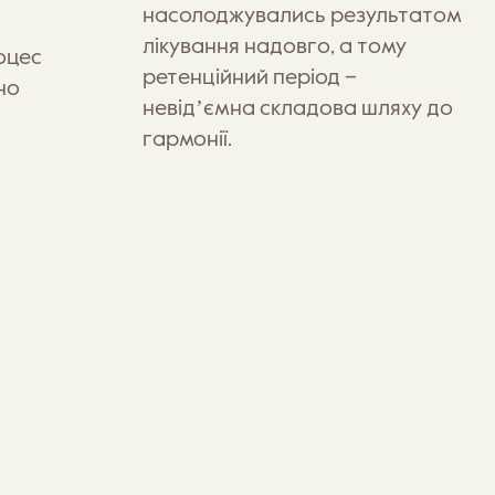
насолоджувались результатом
лікування надовго, а тому
оцес
ретенційний період –
но
невідʼємна складова шляху до
гармонії.