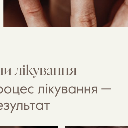
ни лікування
роцес лікування —
зультат