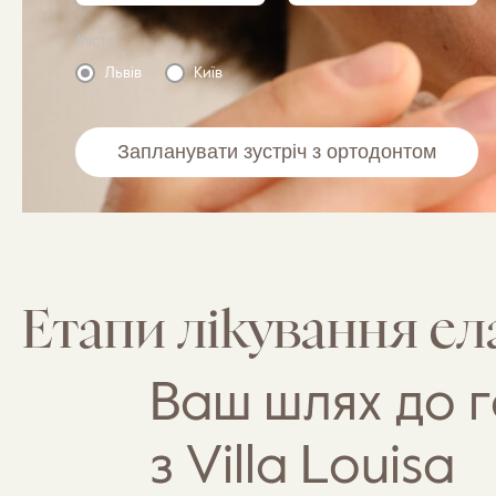
Місто
Львів
Київ
Етапи лікування е
Ваш шлях до г
з Villa Louisa