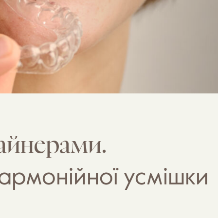
лайнерами.
армонійної усмішки