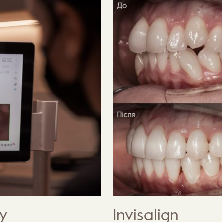
у
Invisalign