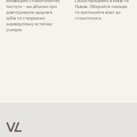
інноваційні стоматологічні
Louisa працюють в Києві та
послуги – ми дбаємо про
Львові. Обирайте локацію
довготривале здоров’я
та заплануйте візит до
зубів та створюємо
стоматолога.
індивідуальну естетику
усмішок.