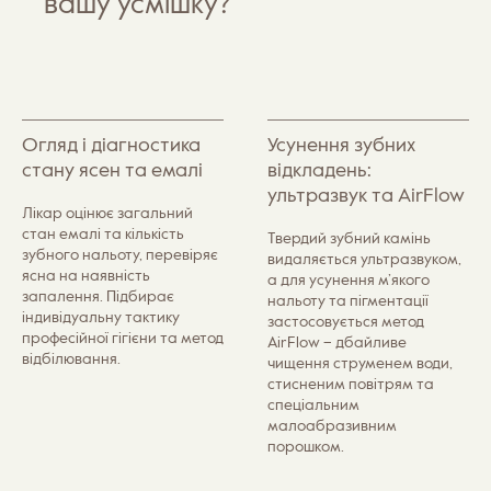
вашу усмішку?
Детальніше
Деталь
Огляд і діагностика
Усунення зубних
стану ясен та емалі
відкладень:
ультразвук та AirFlow
Лікар оцінює загальний
стан емалі та кількість
Твердий зубний камінь
зубного нальоту, перевіряє
видаляється ультразвуком,
ясна на наявність
а для усунення м’якого
запалення. Підбирає
нальоту та пігментації
індивідуальну тактику
застосовується метод
професійної гігієни та метод
AirFlow – дбайливе
відбілювання.
чищення струменем води,
стисненим повітрям та
спеціальним
малоабразивним
порошком.