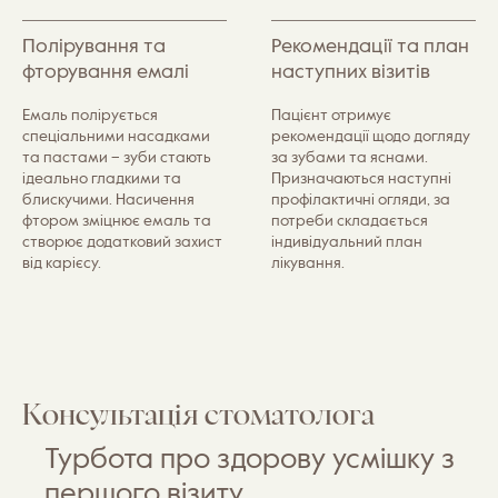
Полірування та
Рекомендації та план
фторування емалі
наступних візитів
Емаль полірується
Пацієнт отримує
спеціальними насадками
рекомендації щодо догляду
та пастами – зуби стають
за зубами та яснами.
ідеально гладкими та
Призначаються наступні
блискучими. Насичення
профілактичні огляди, за
фтором зміцнює емаль та
потреби складається
створює додатковий захист
індивідуальний план
від карієсу.
лікування.
Консультація стоматолога
Турбота про здорову усмішку з
першого візиту