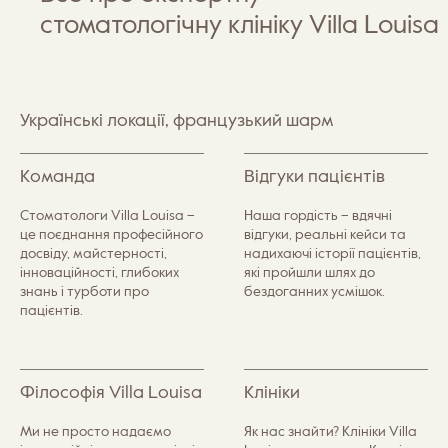
стоматологічну клініку Villa Louisa
Українські локації, французький шарм
Команда
Відгуки пацієнтів
Стоматологи Villa Louisa –
Наша гордість – вдячні
це поєднання професійного
відгуки, реальні кейси та
досвіду, майстерності,
надихаючі історії пацієнтів,
інноваційності, глибоких
які пройшли шлях до
знань і турботи про
бездоганних усмішок.
пацієнтів.
Філософія Villa Louisa
Клініки
Ми не просто надаємо
Як нас знайти? Клініки Villa